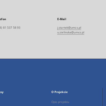
efon
E-Mail
8) 81 537 58 93
j.startek@umcs.pl
u.zielinska@umcs.pl
ksy
O Projekcie
Opis projektu