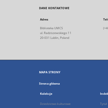
DANE KONTAKTOWE
Adres
Tel
Biblioteka UMCS
(+4
ul. Radziszewskiego 11
20-031 Lublin, Poland
MAPA STRONY
Strona główna
Kolekcje
Inde
Dziedzictwo kulturowe
Tytuł