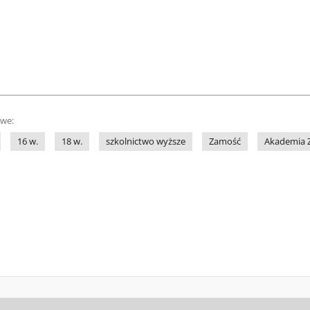
owe:
16 w.
18 w.
szkolnictwo wyższe
Zamość
Akademia 