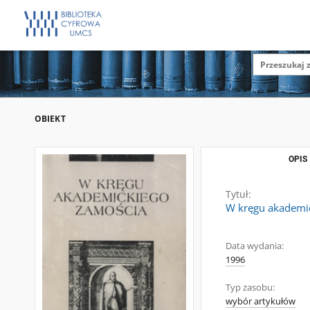
OBIEKT
OPIS
Tytuł:
W kręgu akademi
Data wydania:
1996
Typ zasobu:
wybór artykułów