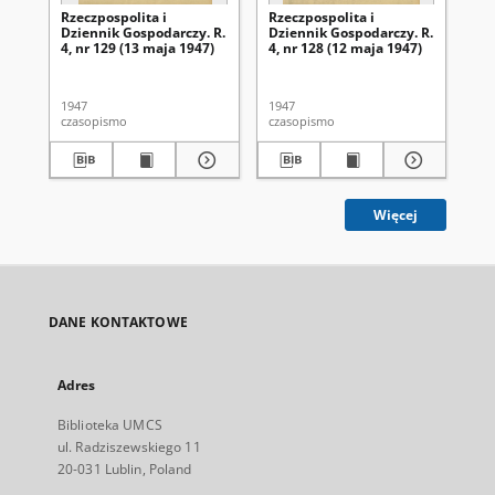
Rzeczpospolita i
Rzeczpospolita i
Rze
Dziennik Gospodarczy. R.
Dziennik Gospodarczy. R.
Dz
4, nr 129 (13 maja 1947)
4, nr 128 (12 maja 1947)
4, 
1947
1947
194
czasopismo
czasopismo
cza
Więcej
DANE KONTAKTOWE
Adres
Biblioteka UMCS
ul. Radziszewskiego 11
20-031 Lublin, Poland