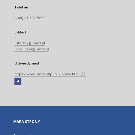
Telefon
(+48) 81 537 58 93
E-Mail
j.startek@umcs.pl
u.zielinska@umcs.pl
Odwiedź nas!
https://www.umcs.pl/pl/biblioteka.htm
Facebook
Link
zewnętrzny,
otworzy
się
w
nowej
MAPA STRONY
karcie