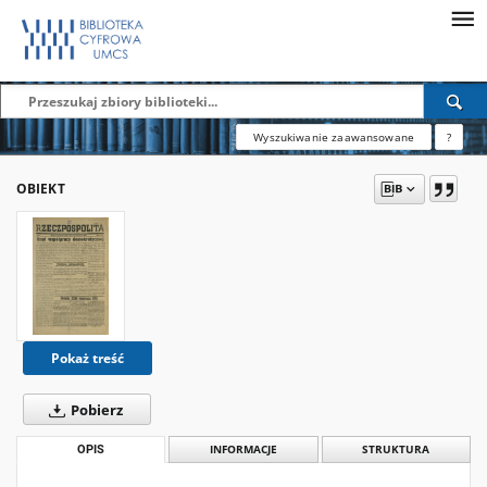
Wyszukiwanie zaawansowane
?
OBIEKT
Pokaż treść
Pobierz
OPIS
INFORMACJE
STRUKTURA