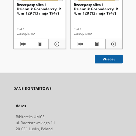
Rzeczpospolita i
Rzeczpospolita i
Rze
Dziennik Gospodarczy. R.
Dziennik Gospodarczy. R.
Dz
4, nr 129 (13 maja 1947)
4, nr 128 (12 maja 1947)
4, 
1947
1947
194
czasopismo
czasopismo
cza
Więcej
DANE KONTAKTOWE
Adres
Biblioteka UMCS
ul. Radziszewskiego 11
20-031 Lublin, Poland