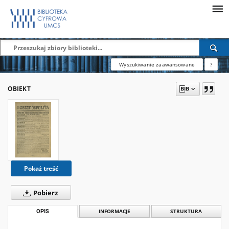
Wyszukiwanie zaawansowane
?
OBIEKT
Pokaż treść
Pobierz
OPIS
INFORMACJE
STRUKTURA