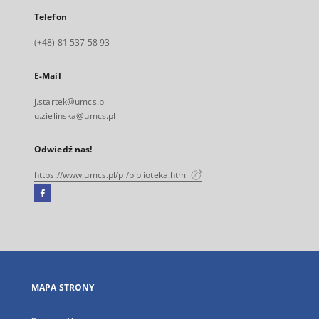
Telefon
(+48) 81 537 58 93
E-Mail
j.startek@umcs.pl
u.zielinska@umcs.pl
Odwiedź nas!
https://www.umcs.pl/pl/biblioteka.htm
Facebook
Link
zewnętrzny,
otworzy
się
w
nowej
MAPA STRONY
karcie