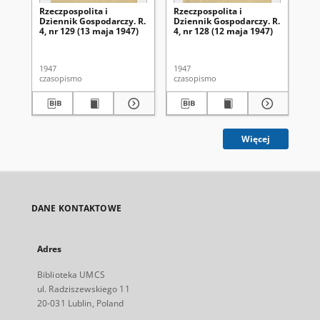
Rzeczpospolita i
Rzeczpospolita i
Rze
Dziennik Gospodarczy. R.
Dziennik Gospodarczy. R.
Dz
4, nr 129 (13 maja 1947)
4, nr 128 (12 maja 1947)
4, 
1947
1947
194
czasopismo
czasopismo
cza
Więcej
DANE KONTAKTOWE
Adres
Biblioteka UMCS
ul. Radziszewskiego 11
20-031 Lublin, Poland