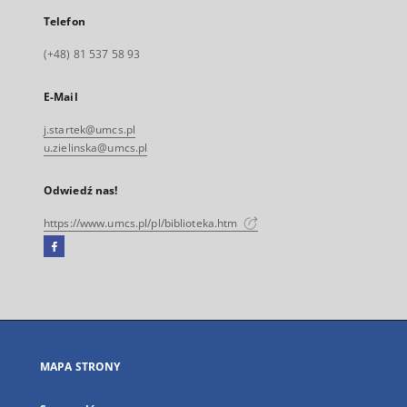
Telefon
(+48) 81 537 58 93
E-Mail
j.startek@umcs.pl
u.zielinska@umcs.pl
Odwiedź nas!
https://www.umcs.pl/pl/biblioteka.htm
Facebook
Link
zewnętrzny,
otworzy
się
w
nowej
MAPA STRONY
karcie