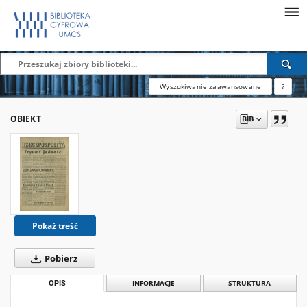
Wyszukiwanie zaawansowane
?
OBIEKT
Pokaż treść
Pobierz
OPIS
INFORMACJE
STRUKTURA