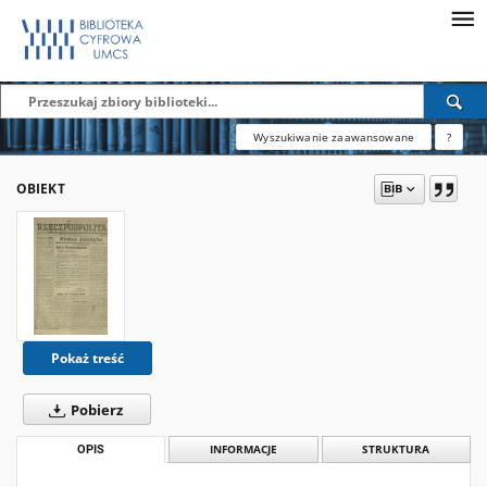
Wyszukiwanie zaawansowane
?
OBIEKT
Pokaż treść
Pobierz
OPIS
INFORMACJE
STRUKTURA