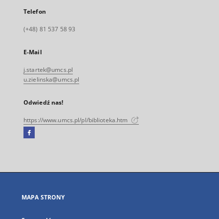
Telefon
(+48) 81 537 58 93
E-Mail
j.startek@umcs.pl
u.zielinska@umcs.pl
Odwiedź nas!
https://www.umcs.pl/pl/biblioteka.htm
Facebook
Link
zewnętrzny,
otworzy
się
w
nowej
MAPA STRONY
karcie