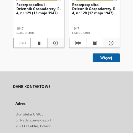
Rzeczpospolita i
Rzeczpospolita i
Rze
Dziennik Gospodarczy. R.
Dziennik Gospodarczy. R.
Dz
4, nr 129 (13 maja 1947)
4, nr 128 (12 maja 1947)
4, 
1947
1947
194
czasopismo
czasopismo
cza
Więcej
DANE KONTAKTOWE
Adres
Biblioteka UMCS
ul. Radziszewskiego 11
20-031 Lublin, Poland