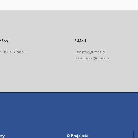
efon
E-Mail
8) 81 537 58 93
j.startek@umcs.pl
u.zielinska@umcs.pl
ksy
O Projekcie