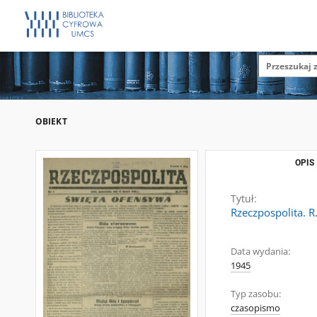
OBIEKT
OPIS
Tytuł:
Rzeczpospolita. R
Data wydania:
1945
Typ zasobu:
czasopismo