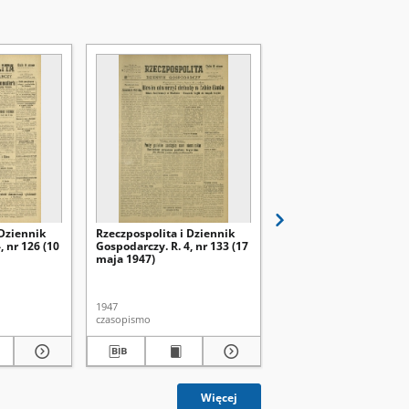
 Dziennik
Rzeczpospolita i Dziennik
Rzeczpospolita i Dzien
, nr 126 (10
Gospodarczy. R. 4, nr 133 (17
Gospodarczy. R. 4, nr 1
maja 1947)
maja 1947)
1947
1947
czasopismo
czasopismo
Więcej