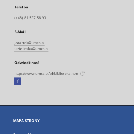
Telefon
(+48) 81 537 58 93
E-Mail
j.startek@umcs.pl
u.zielinska@umcs.pl
Odwiedź nas!
https://www.umcs.pl/pl/biblioteka.htm
Facebook
Link
zewnętrzny,
otworzy
się
w
nowej
MAPA STRONY
karcie