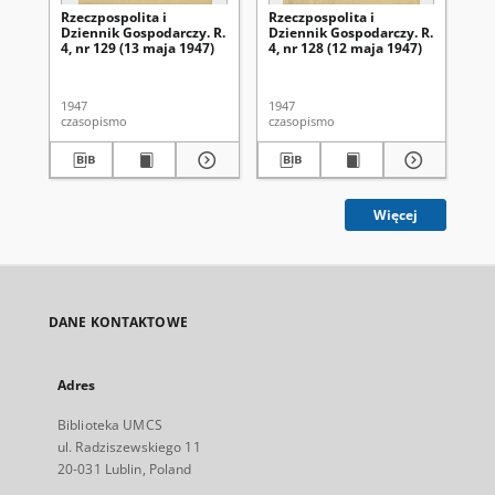
Rzeczpospolita i
Rzeczpospolita i
Rze
Dziennik Gospodarczy. R.
Dziennik Gospodarczy. R.
Dz
4, nr 129 (13 maja 1947)
4, nr 128 (12 maja 1947)
4, 
1947
1947
194
czasopismo
czasopismo
cza
Więcej
DANE KONTAKTOWE
Adres
Biblioteka UMCS
ul. Radziszewskiego 11
20-031 Lublin, Poland