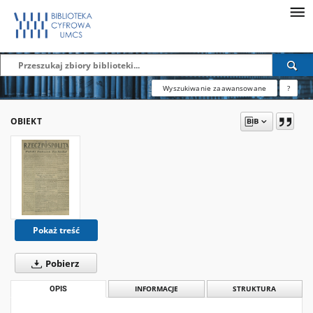
Wyszukiwanie zaawansowane
?
OBIEKT
Pokaż treść
Pobierz
OPIS
INFORMACJE
STRUKTURA