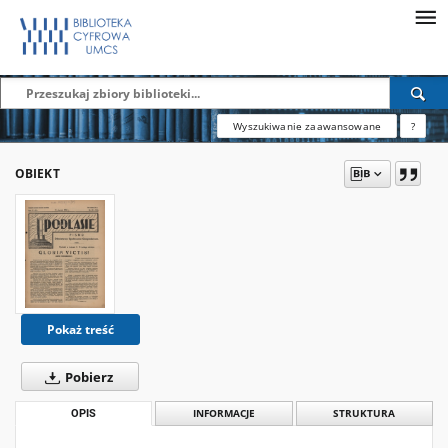
Wyszukiwanie zaawansowane
?
OBIEKT
Pokaż treść
Pobierz
OPIS
INFORMACJE
STRUKTURA