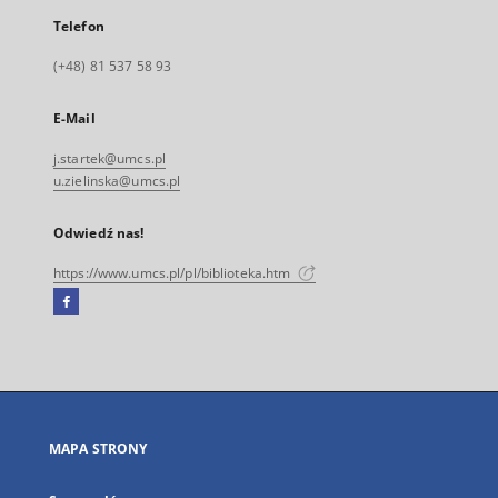
Telefon
(+48) 81 537 58 93
E-Mail
j.startek@umcs.pl
u.zielinska@umcs.pl
Odwiedź nas!
https://www.umcs.pl/pl/biblioteka.htm
Facebook
Link
zewnętrzny,
otworzy
się
w
nowej
MAPA STRONY
karcie