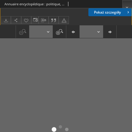
Annuaire encyclopédique : politique, économie, statistique, administration, sciences, littérature, beaux-arts, agriculture, commerce, industrie. Vol. 4, 1862-1863
Pokaż szczegóły