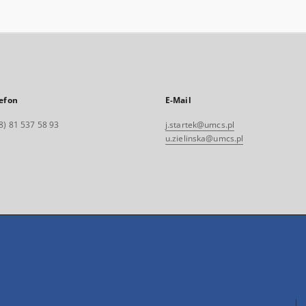
efon
E-Mail
8) 81 537 58 93
j.startek@umcs.pl
u.zielinska@umcs.pl