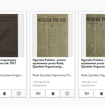
Emigracyjny
Ognisko Polskie : pismo
Ognisko Polskie 
na rok 1931
wydawane przez Radę
wydawane przez
Zjazdów Organizacyj
Zjazdów Organiz
Polskich Pomocy Ofiarom
Polskich Pomocy
Wojny R. 1, Nr 21 (5/18
Wojny. R. 1, Nr 1
arzystwo Emigracyjne
Rada Zjazdów Organizacji Polskich Pomocy Ofiarom Wo
Rada Zjazdów Orga
czerwca 1916)
1916)
1916-06-05/18
1916-05-1/14
czasopismo
czasopismo