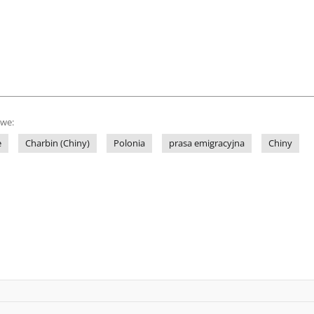
owe:
e
Charbin (Chiny)
Polonia
prasa emigracyjna
Chiny