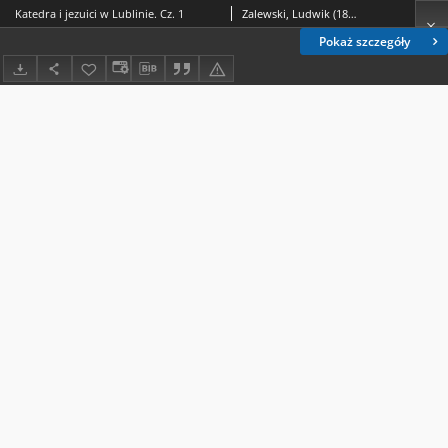
Katedra i jezuici w Lublinie. Cz. 1
Zalewski, Ludwik (1878-1952)
Pokaż szczegóły