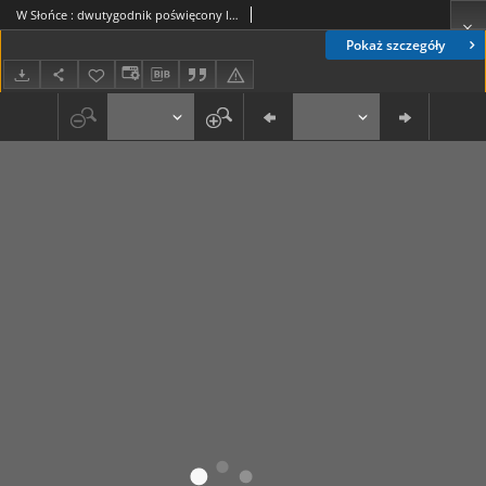
W Słońce : dwutygodnik poświęcony literaturze, sztuce, nauce i życiu R. 1, Nr 1 (1 maja 1928)
Pokaż szczegóły