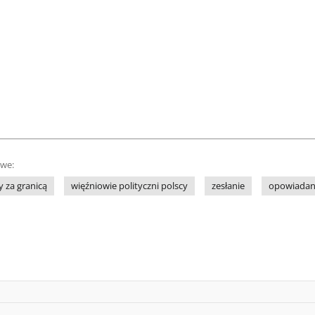
owe:
y za granicą
więźniowie polityczni polscy
zesłanie
opowiadani