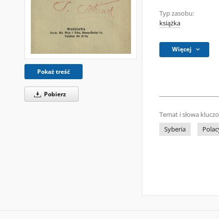
Typ zasobu:
książka
Więcej
Pokaż treść
Pobierz
Temat i słowa klucz
Syberia
Polac