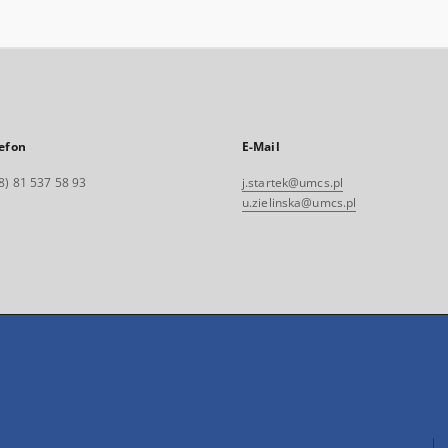
efon
E-Mail
8) 81 537 58 93
j.startek@umcs.pl
u.zielinska@umcs.pl