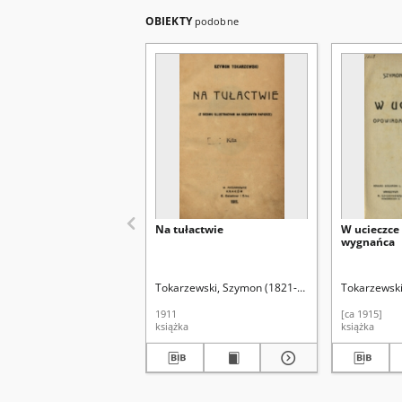
OBIEKTY
podobne
Na tułactwie
W ucieczce
wygnańca
Tokarzewski, Szymon (1821-1900)
Tokarzewski
1911
[ca 1915]
książka
książka