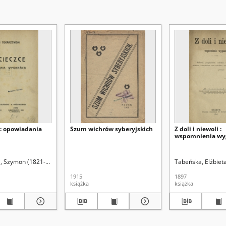
 : opowiadania
Szum wichrów syberyjskich
Z doli i niewoli :
wspomnienia wy
, Szymon (1821-1900)
Tabeńska, Elżbiet
1915
1897
książka
książka