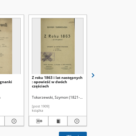
Z roku 1863 i lat następnych
O Polakach zagranicą
gnanki
: opowieść w dwóch
częściach
a
Tokarzewski, Szymon (1821-1900)
Wiśniewski, Piotr
[post 1909]
1934
książka
książka