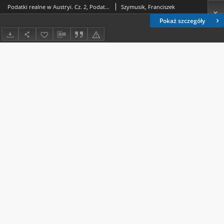
Podatki realne w Austryi. Cz. 2, Podatki domowe
Szymusik, Franciszek
Pokaż szczegóły