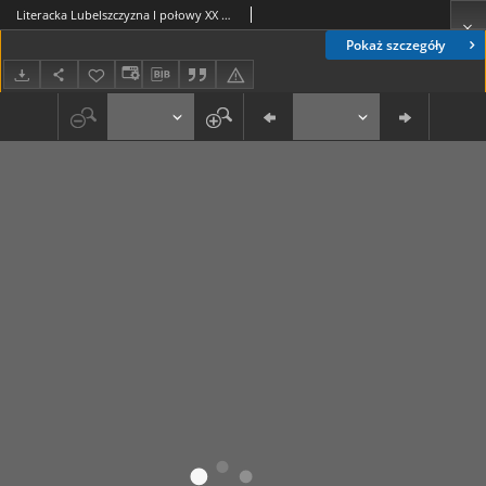
Literacka Lubelszczyzna I połowy XX wieku : ze zbiorów Biblioteki Głównej UMCS
Pokaż szczegóły