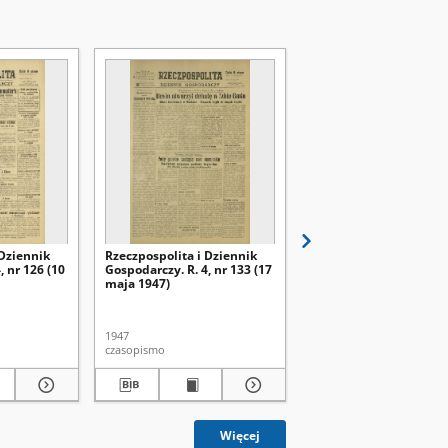
 Dziennik
Rzeczpospolita i Dziennik
Rzeczpospolita i Dzien
, nr 126 (10
Gospodarczy. R. 4, nr 133 (17
Gospodarczy. R. 4, nr 1
maja 1947)
maja 1947)
1947
1947
czasopismo
czasopismo
Więcej