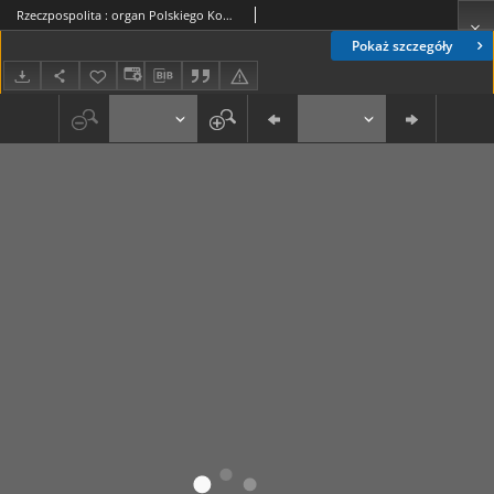
Rzeczpospolita : organ Polskiego Komitetu Wyzwolenia Narodowego. R. 1, nr 118 (1 grudnia 1944)
Pokaż szczegóły