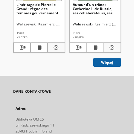
L'héritage de Pierre le
Autour d'un trône :
La 
Grand : règne des
Catherine II de Russie,
15
femmes gouvernement
ses collaborateurs, ses
vr
des favoris, 1725-1741
amis, ses favoris
Waliszewski, Kazimierz (1849-1935)
Waliszewski, Kazimierz (1849-1935)
Wal
1900
1909
190
książka
książka
ksi
Więcej
DANE KONTAKTOWE
Adres
Biblioteka UMCS
ul. Radziszewskiego 11
20-031 Lublin, Poland