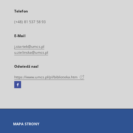
Telefon
(+48) 81 537 58 93
E-Mail
j.startek@umcs.pl
u.zielinska@umcs.pl
Odwiedź nas!
https://www.umcs.pl/pl/biblioteka.htm
Facebook
Link
zewnętrzny,
otworzy
się
w
nowej
MAPA STRONY
karcie