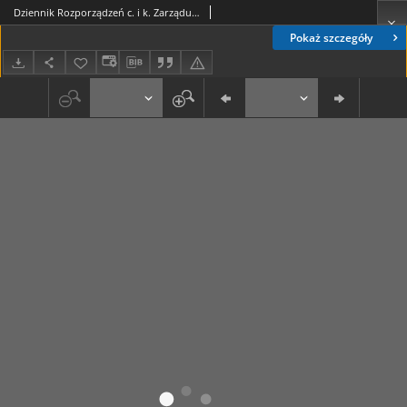
Dziennik Rozporządzeń c. i k. Zarządu Wojskowego w Polsce 1915-12-30 Cz. 14
Pokaż szczegóły