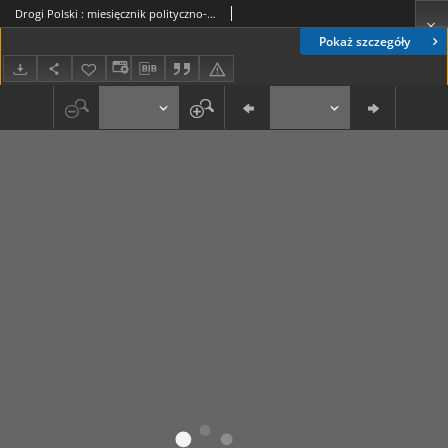
Drogi Polski : miesięcznik polityczno-gospodarczy. R. 2, nr 3 (marzec 1923)
Pokaż szczegóły