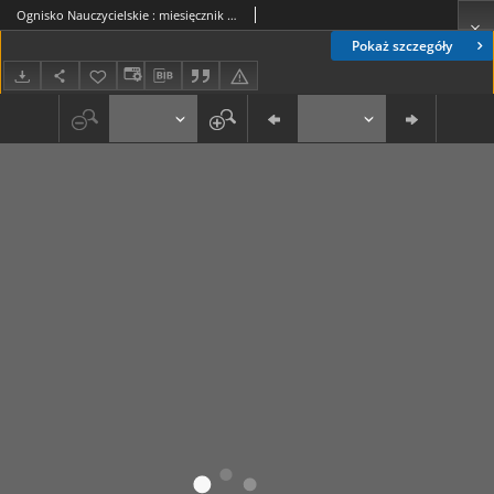
Ognisko Nauczycielskie : miesięcznik poświęcony teorji i praktyce życia szkolnego, oświacie pozaszkolnej, zagadnieniom samokształcenia i regjonalizmu oraz sprawom organizacyjno-społecznym. R. 5, 1933 Nr 8 (48)
Pokaż szczegóły