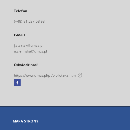
Telefon
(+48) 81 537 58 93
E-Mail
j.startek@umcs.pl
u.zielinska@umcs.pl
Odwiedź nas!
https://www.umcs.pl/pl/biblioteka.htm
Facebook
Link
zewnętrzny,
otworzy
się
w
nowej
MAPA STRONY
karcie