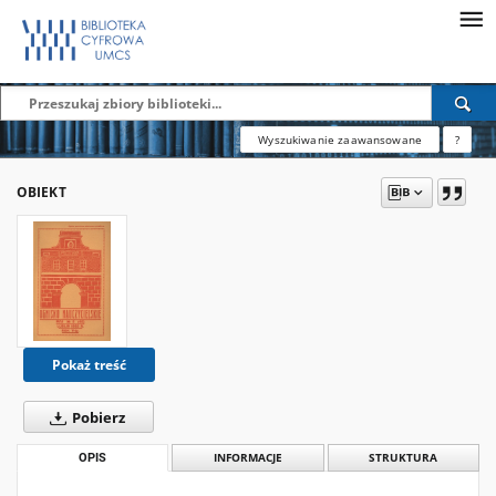
Wyszukiwanie zaawansowane
?
OBIEKT
Pokaż treść
Pobierz
OPIS
INFORMACJE
STRUKTURA