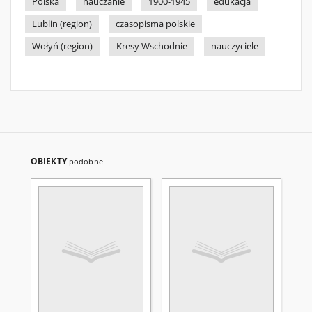
Polska
nauczanie
1900-1945
edukacja
Lublin (region)
czasopisma polskie
Wołyń (region)
Kresy Wschodnie
nauczyciele
OBIEKTY
podobne