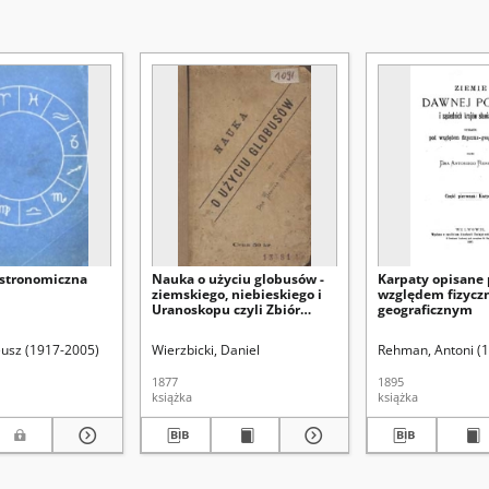
astronomiczna
Nauka o użyciu globusów -
Karpaty opisane
ziemskiego, niebieskiego i
względem fizycz
Uranoskopu czyli Zbiór
geograficznym
zagadnień przyrządami
tymi rozwiązać się dających
eusz (1917-2005)
Wierzbicki, Daniel
Rehman, Antoni (
1877
1895
książka
książka