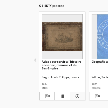
OBIEKTY
podobne
Atlas pour servir a l'histoire
Geografia 
ancienne, romaine et du
Bas-Empire
Segur, Louis Philippe, comte de (1753-1830)
Wilgat, Tad
1824
1972
atlas
książka