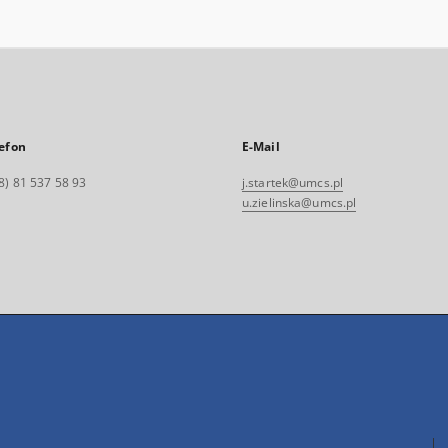
efon
E-Mail
8) 81 537 58 93
j.startek@umcs.pl
u.zielinska@umcs.pl