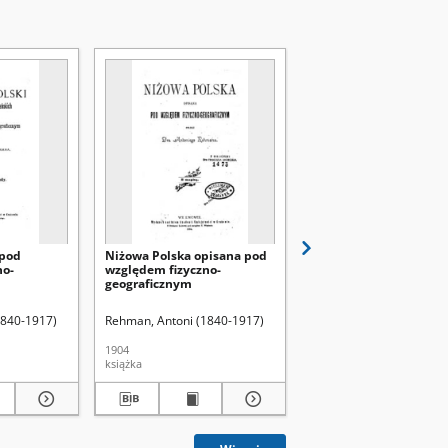
 pod
Niżowa Polska opisana pod
Géographie du moyen 
no-
względem fizyczno-
atlas composé de cinq
geograficznym
planches
1840-1917)
Rehman, Antoni (1840-1917)
Lelewel, Joachim (1786-
1904
1850
książka
atlas