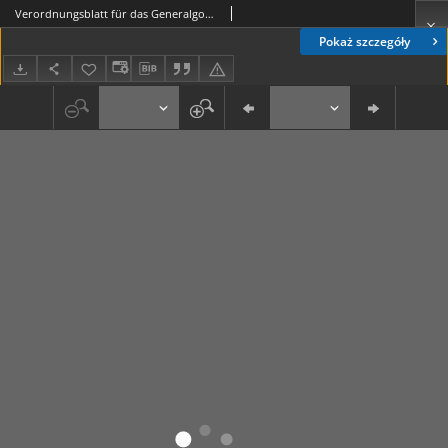
Verordnungsblatt für das Generalgouvernement = Dziennik Rozporządzeń dla Generalnego Gubernatorstwa. 1941, Nr 122 (31 Dezember)
Pokaż szczegóły