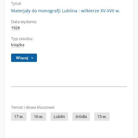
Tytuł:
Materjały do monografji Lublina : wilkierze XV-XVII w.
Data wydania:
1928
Typ zasobu:
książka
Więcej
Temat i słowa kluczowe:
17 w.
16 w.
Lublin
źródła
15 w.