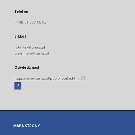
Telefon
(+48) 81 537 58 93
E-Mail
j.startek@umcs.pl
u.zielinska@umcs.pl
Odwiedź nas!
https://www.umcs.pl/pl/biblioteka.htm
Facebook
Link
zewnętrzny,
otworzy
się
w
nowej
MAPA STRONY
karcie