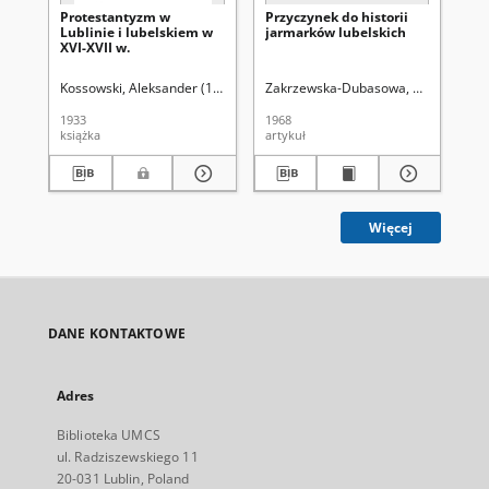
Protestantyzm w
Przyczynek do historii
Lu
Lublinie i lubelskiem w
jarmarków lubelskich
po
XVI-XVII w.
pi
Lib
Lu
Kossowski, Aleksander (1886-1965)
Zakrzewska-Dubasowa, Mirosława (-
Bia
1933
1968
193
książka
artykuł
ksi
Więcej
DANE KONTAKTOWE
Adres
Biblioteka UMCS
ul. Radziszewskiego 11
20-031 Lublin, Poland