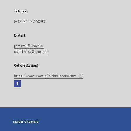
Telefon
(+48) 81 537 58 93
E-Mail
j.startek@umcs.pl
u.zielinska@umcs.pl
Odwiedź nas!
https://www.umcs.pl/pl/biblioteka.htm
Facebook
Link
zewnętrzny,
otworzy
się
w
nowej
MAPA STRONY
karcie