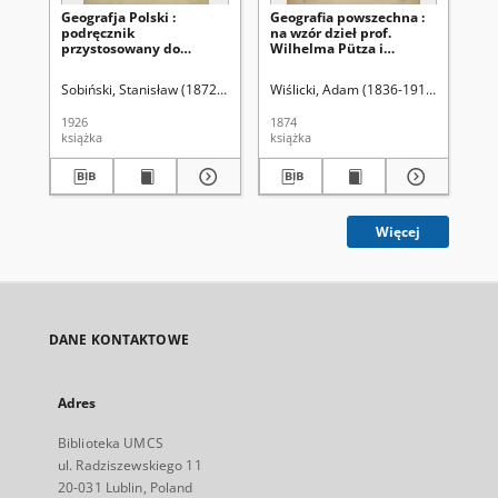
Geografja Polski :
Geografia powszechna :
Geo
podręcznik
na wzór dzieł prof.
kl
przystosowany do
Wilhelma Pütza i
programu
Teodora Schachta
ministerjalnego dla
ułożona do użytku
Sobiński, Stanisław (1872-1926)
Wiślicki, Adam (1836-1913)
Markiewi
Smo
gimnazjów państwowych
szkolnego
1926
1874
193
książka
książka
ksi
Więcej
DANE KONTAKTOWE
Adres
Biblioteka UMCS
ul. Radziszewskiego 11
20-031 Lublin, Poland