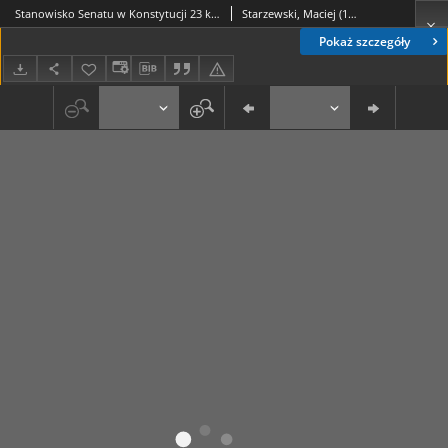
Stanowisko Senatu w Konstytucji 23 kwietnia 1935 r. : III Zjazd Prawników Polskich Katowice-Kraków, 5-8 XI 1936 - Sekcja Prawa Państwowego
Starzewski, Maciej (1891-1944)
Pokaż szczegóły