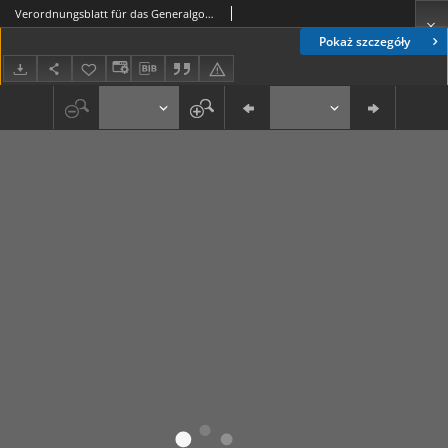
Verordnungsblatt für das Generalgouvernement = Dziennik Rozporządzeń dla Generalnego Gubernatorstwa. 1942, Sondernummer (31. Dezember)
Pokaż szczegóły