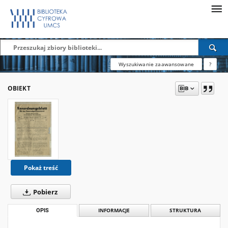
Wyszukiwanie zaawansowane
?
OBIEKT
Pokaż treść
Pobierz
OPIS
INFORMACJE
STRUKTURA