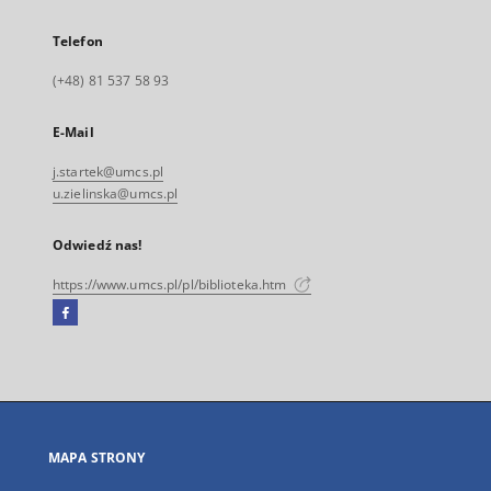
Telefon
(+48) 81 537 58 93
E-Mail
j.startek@umcs.pl
u.zielinska@umcs.pl
Odwiedź nas!
https://www.umcs.pl/pl/biblioteka.htm
Facebook
Link
zewnętrzny,
otworzy
się
w
nowej
MAPA STRONY
karcie