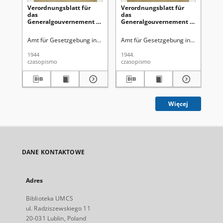
Verordnungsblatt für
Verordnungsblatt für
Ve
das
das
Ge
Generalgouvernement /
Generalgouvernement /
di
[hrsg. von dem Amt für
[hrsg. von dem Amt für
Ge
Gesetzgebung in der
Gesetzgebung in der
Ro
Amt für Gesetzgebung in der Regierung des Generalgouverneurs
Amt für Gesetzgebung in der Regie
Gen
Regierung des
Regierung des
Ge
Generalgouverneurs].
Generalgouverneurs].
Gu
1944
1944.
194
1944, Nr 3 (31 Januar)
1944, Nr 2 (27 Januar)
Ok
czasopismo
czasopismo
cza
Obs
(1
Więcej
DANE KONTAKTOWE
Adres
Biblioteka UMCS
ul. Radziszewskiego 11
20-031 Lublin, Poland