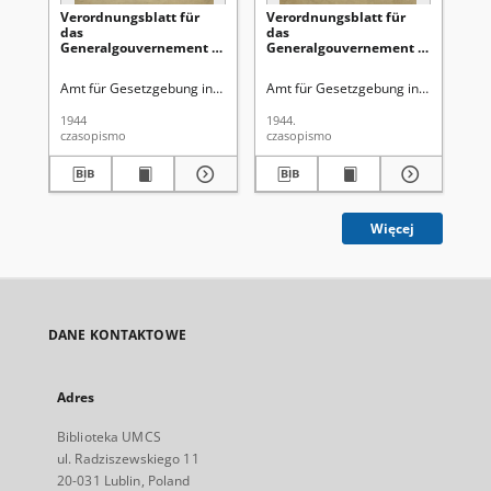
Verordnungsblatt für
Verordnungsblatt für
Ve
das
das
Ge
Generalgouvernement /
Generalgouvernement /
di
[hrsg. von dem Amt für
[hrsg. von dem Amt für
Ge
Gesetzgebung in der
Gesetzgebung in der
Ro
Amt für Gesetzgebung in der Regierung des Generalgouverneurs
Amt für Gesetzgebung in der Regie
Gen
Regierung des
Regierung des
Ge
Generalgouverneurs].
Generalgouverneurs].
Gu
1944
1944.
194
1944, Nr 3 (31 Januar)
1944, Nr 2 (27 Januar)
Ok
czasopismo
czasopismo
cza
Obs
(1
Więcej
DANE KONTAKTOWE
Adres
Biblioteka UMCS
ul. Radziszewskiego 11
20-031 Lublin, Poland