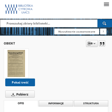
Wyszukiwanie zaawansowane
?
OBIEKT
Pokaż treść
Pobierz
OPIS
INFORMACJE
STRUKTURA