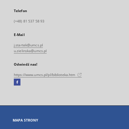
Telefon
(+48) 81 537 58 93
E-Mail
j.startek@umcs.pl
u.zielinska@umcs.pl
Odwiedź nas!
https://www.umcs.pl/pl/biblioteka.htm
Facebook
Link
zewnętrzny,
otworzy
się
w
nowej
MAPA STRONY
karcie