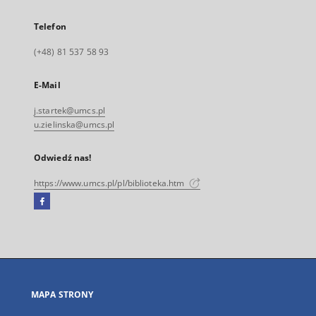
Telefon
(+48) 81 537 58 93
E-Mail
j.startek@umcs.pl
u.zielinska@umcs.pl
Odwiedź nas!
https://www.umcs.pl/pl/biblioteka.htm
Facebook
Link
zewnętrzny,
otworzy
się
w
nowej
MAPA STRONY
karcie