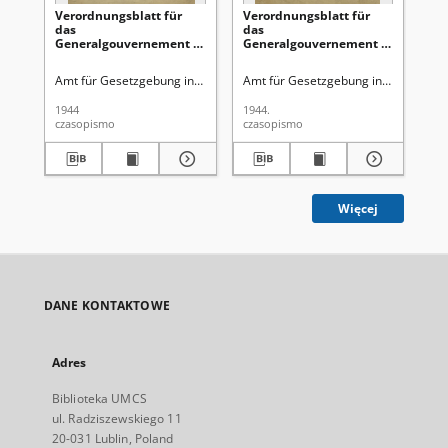
Verordnungsblatt für
Verordnungsblatt für
Ve
das
das
Ge
Generalgouvernement /
Generalgouvernement /
di
[hrsg. von dem Amt für
[hrsg. von dem Amt für
Ge
Gesetzgebung in der
Gesetzgebung in der
Ro
Amt für Gesetzgebung in der Regierung des Generalgouverneurs
Amt für Gesetzgebung in der Regie
Gen
Regierung des
Regierung des
Ge
Generalgouverneurs].
Generalgouverneurs].
Gu
1944
1944.
194
1944, Nr 3 (31 Januar)
1944, Nr 2 (27 Januar)
Ok
czasopismo
czasopismo
cza
Obs
(1
Więcej
DANE KONTAKTOWE
Adres
Biblioteka UMCS
ul. Radziszewskiego 11
20-031 Lublin, Poland