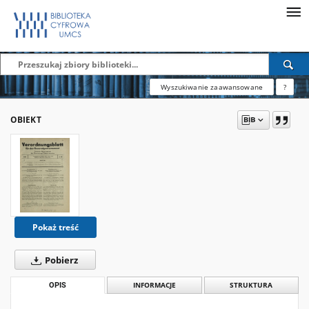
Wyszukiwanie zaawansowane
?
OBIEKT
Pokaż treść
Pobierz
OPIS
INFORMACJE
STRUKTURA