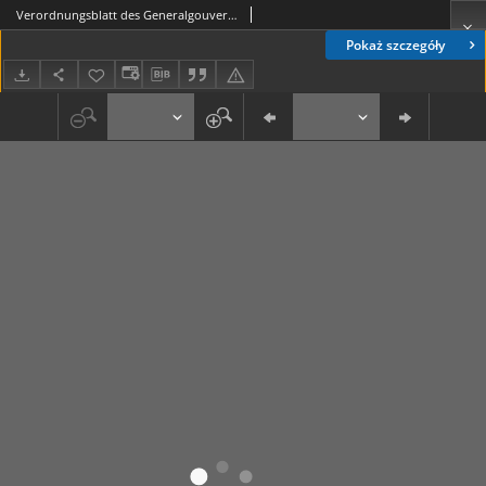
Verordnungsblatt des Generalgouverneurs für die Besetzten Polnischen Gebiete = Dziennik Rozporządzeń Generalnego Gubernatora dla Okupowanych Polskich Obszarów. Teil 1, Nr 36 (8 Mai 1940)
Pokaż szczegóły