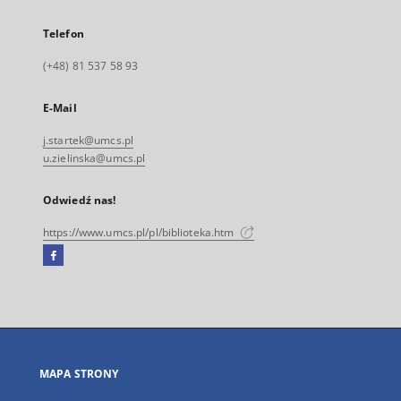
Telefon
(+48) 81 537 58 93
E-Mail
j.startek@umcs.pl
u.zielinska@umcs.pl
Odwiedź nas!
https://www.umcs.pl/pl/biblioteka.htm
Facebook
Link
zewnętrzny,
otworzy
się
w
nowej
MAPA STRONY
karcie