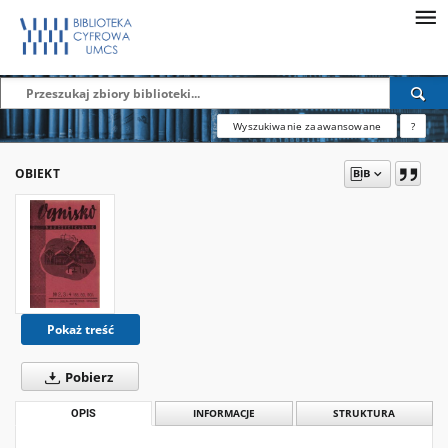
Wyszukiwanie zaawansowane
?
OBIEKT
Pokaż treść
Pobierz
OPIS
INFORMACJE
STRUKTURA