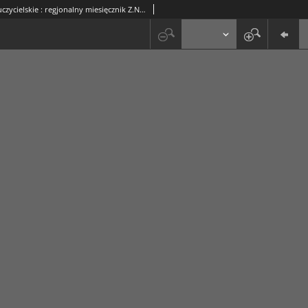
Ognisko Nauczycielskie : regjonalny miesięcznik Z.N.P. poświęcony sprawom organizacyjnym, zawodowym i społecznym, zagadnieniom oświatowym i szkolnym. R. 10, 1937/38 Nr 1 (87)