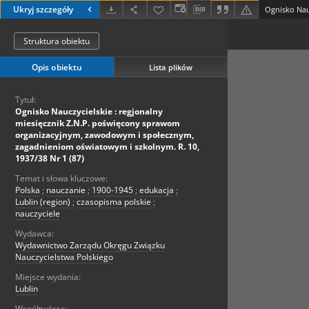
Ukryj szczegóły
Struktura obiektu
Opis obiektu
Lista plików
Tytuł:
Ognisko Nauczycielskie : regjonalny
miesięcznik Z.N.P. poświęcony sprawom
organizacyjnym, zawodowym i społecznym,
zagadnieniom oświatowym i szkolnym. R. 10,
1937/38 Nr 1 (87)
Temat i słowa kluczowe:
Polska
;
nauczanie
;
1900-1945
;
edukacja
;
Lublin (region)
;
czasopisma polskie
;
nauczyciele
Wydawca:
Wydawnictwo Zarządu Okręgu Związku
Nauczycielstwa Polskiego
Miejsce wydania:
Lublin
Współtwórca: