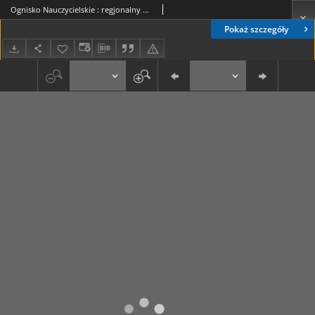
Ognisko Nauczycielskie : regjonalny miesięcznik Z.N.P. poświęcony sprawom organizacyjnym, zawodowym i społecznym, zagadnieniom oświatowym i szkolnym. R. 8, 1935/36 Nr 9 (75)
Pokaż szczegóły