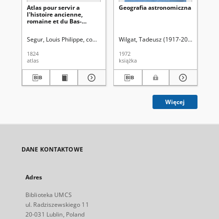
Atlas pour servir a
Geografia astronomiczna
Na
l'histoire ancienne,
gl
romaine et du Bas-
nie
Empire
Ur
za
Segur, Louis Philippe, comte de (1753-1830)
Wilgat, Tadeusz (1917-2005)
Wie
ty
da
1824
1972
187
atlas
książka
ksi
Więcej
DANE KONTAKTOWE
Adres
Biblioteka UMCS
ul. Radziszewskiego 11
20-031 Lublin, Poland