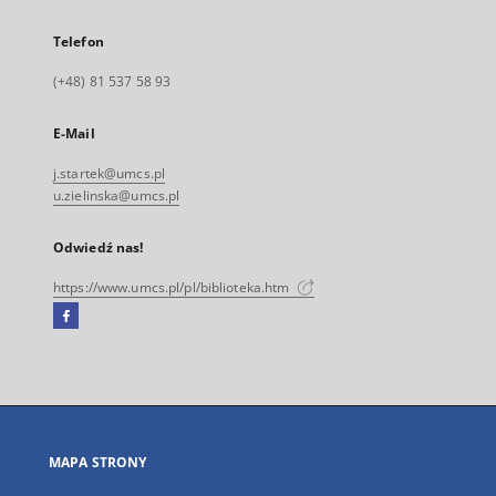
Telefon
(+48) 81 537 58 93
E-Mail
j.startek@umcs.pl
u.zielinska@umcs.pl
Odwiedź nas!
https://www.umcs.pl/pl/biblioteka.htm
Facebook
Link
zewnętrzny,
otworzy
się
w
nowej
MAPA STRONY
karcie