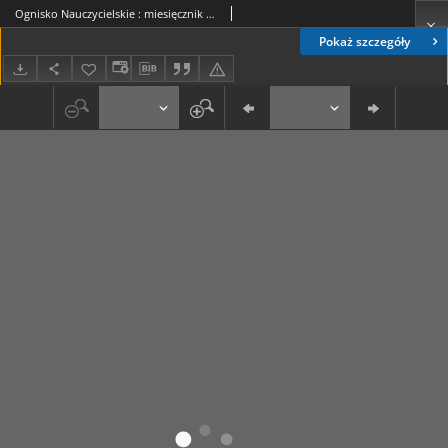
Ognisko Nauczycielskie : miesięcznik poświęcony teorji i praktyce życia szkolnego, oświacie pozaszkolnej, zagadnieniom samokształcenia i regjonalizmu oraz sprawom społecznym i organizacyjnym. R. 6, 1934 Nr 5 (55)
Pokaż szczegóły