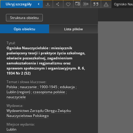
Ukryj szczegóły
Struktura obiektu
Opis obiektu
Lista plików
Tytuł:
Ognisko Nauczycielskie : miesięcznik
poświęcony teorji i praktyce życia szkolnego,
oświacie pozaszkolnej, zagadnieniom
samokształcenia i regjonalizmu oraz
sprawom społecznym i organizacyjnym. R. 6,
1934 Nr 2 (52)
Temat i słowa kluczowe:
Polska
;
nauczanie
;
1900-1945
;
edukacja
;
Lublin (region)
;
czasopisma polskie
;
nauczyciele
Wydawca:
Wydawnictwo Zarządu Okręgu Związku
Nauczycielstwa Polskiego
Miejsce wydania:
Lublin