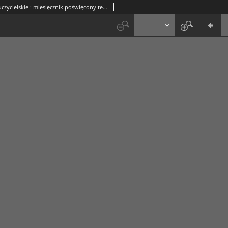
Ognisko Nauczycielskie : miesięcznik poświęcony teorji i praktyce życia szkolnego, oświacie pozaszkolnej, zagadnieniom samokształcenia i regjonalizmu oraz sprawom społecznym i organizacyjnym. R. 6, 1934 Nr 2 (52)