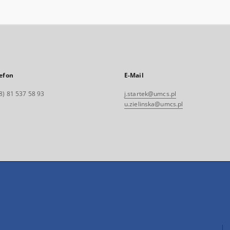
efon
E-Mail
8) 81 537 58 93
j.startek@umcs.pl
u.zielinska@umcs.pl