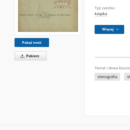
Typ zasobu:
książka
Więcej
Pokaż treść
Pobierz
Temat i słowa klucz
stenografia
s