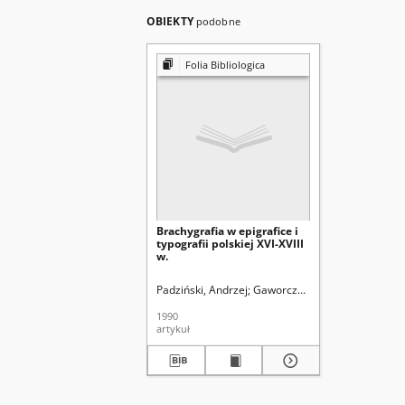
OBIEKTY
podobne
Folia Bibliologica
Brachygrafia w epigrafice i
typografii polskiej XVI-XVIII
w.
Padziński, Andrzej
Gaworczyk, Teresa. Red.
Olcz
1990
artykuł