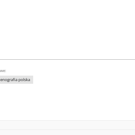
owe:
tenografia polska