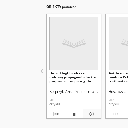
OBIEKTY
podobne
Hutsul highlanders in
Antiheroine
military propaganda for the
modern Poli
purpose of preparing the
textbooks 
society for war during the
Polish Rep
decline of the Second Polish
Kasprzyk, Artur (historia)
Latawiec, Krzysztof. Red
Hoszowska,
Republic (Selected research
problems)
2019
2020
artykuł
artykuł