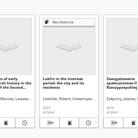
Res Historica
s of early
Lublin in the interwar
Zaangażowanie
sh history in the
period: the city and its
społeczeństwa II
of the Second
residents
Rzeczypospolite
ublic
rocznic historycz
wybranych przyk
.
 Mariola
Uniwersytet Marii Curie-Skłodowskiej (Lublin). Instytut Historii
Latawiec, Krzysztof. Red.
Litwiński, Robert
Uniwersytet Marii Curie-Skłodowskiej (Lublin). I
Uniwersytet Marii Curie-Skłodowskiej (
Załęczny, Jolanta
2022
2016
artykuł
artykuł