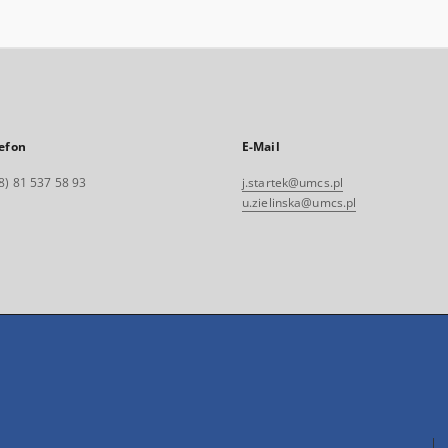
efon
E-Mail
8) 81 537 58 93
j.startek@umcs.pl
u.zielinska@umcs.pl