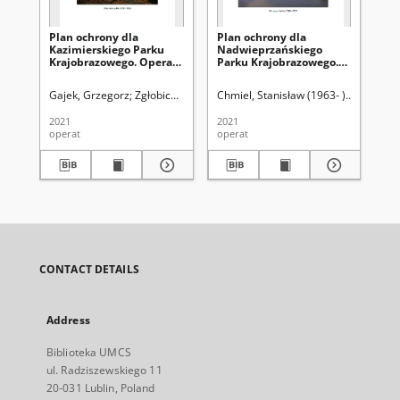
Plan ochrony dla
Plan ochrony dla
Pl
Kazimierskiego Parku
Nadwieprzańskiego
Sz
Krajobrazowego. Operat
Parku Krajobrazowego.
Pa
ochrony zasobów
Operat ochrony zasobów
Op
abiotycznych i gleb
abiotycznych i gleb
ab
Gajek, Grzegorz
Zgłobicki, Wojciech (1971- )
Chmiel, Stanisław (1963- )
Mięsiak-Wójcik, Katarzyn
Mięsiak-W
Cha
2021
2021
202
operat
operat
ope
CONTACT DETAILS
Address
Biblioteka UMCS
ul. Radziszewskiego 11
20-031 Lublin, Poland