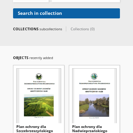
Search in collection
COLLECTIONS
Collections (0)
subcollections
OBJECTS
recently added
Plan ochrony dla
Plan ochrony dla
Pl
Szczebrzeszyńskiego
Nadwieprzańskiego
Ka