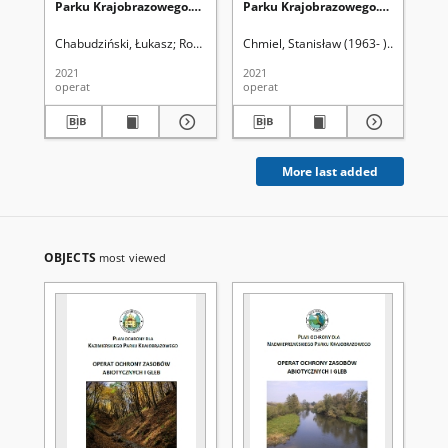
Parku Krajobrazowego.
Parku Krajobrazowego.
Kr
Operat ochrony zasobów
Operat ochrony zasobów
oc
abiotycznych i gleb
abiotycznych i gleb
ab
Chabudziński, Łukasz
Rodzik, Jan
Chmiel, Stanisław (1963- )
Mięsiak-W
Gaj
2021
2021
202
operat
operat
ope
More last added
OBJECTS
most viewed