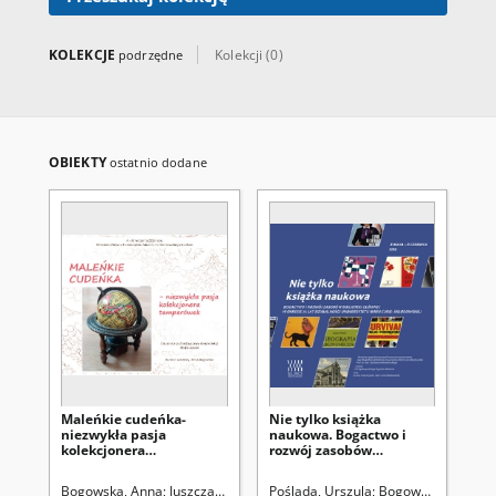
KOLEKCJE
Kolekcji (0)
podrzędne
OBIEKTY
ostatnio dodane
Maleńkie cudeńka-
Nie tylko książka
GO
niezwykła pasja
naukowa. Bogactwo i
Sp
kolekcjonera
rozwój zasobów
temperówek
Biblioteki Głównej w
okresie 75 lat
Bogowska, Anna
Juszczak, Alicja. Właściciel eksponatów ; Poślada, Tom
Poślada, Urszula
Bogowska, Anna
Wró
J