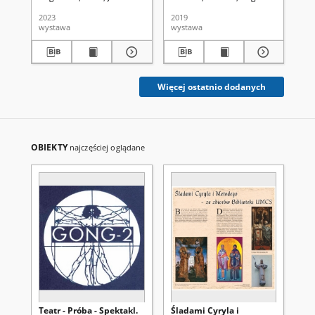
działalności
Uniwersytetu Marii
2023
2019
201
Curie-Skłodowskiej
wystawa
wystawa
Więcej ostatnio dodanych
OBIEKTY
najczęściej oglądane
Teatr - Próba - Spektakl.
Śladami Cyryla i
Ma